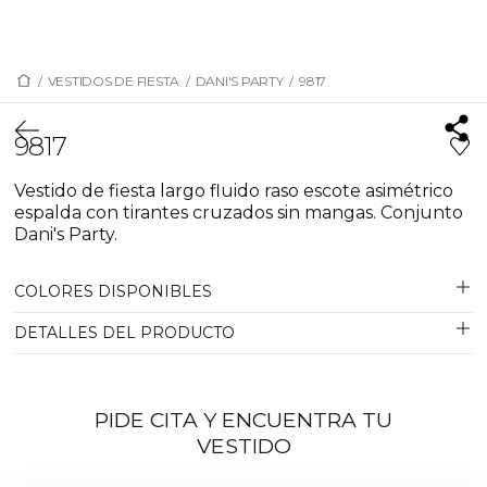
/
VESTIDOS DE FIESTA
/
DANI'S PARTY
/
9817
9817
Vestido de fiesta largo fluido raso escote asimétrico
espalda con tirantes cruzados sin mangas. Conjunto
Dani's Party.
COLORES DISPONIBLES
DETALLES DEL PRODUCTO
PIDE CITA Y ENCUENTRA TU
VESTIDO