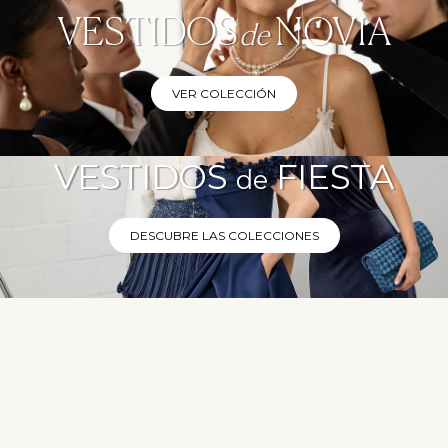
VESTIDOS 
 NOVIA
de
VER COLECCIÓN
VESTIDOS 
 FIESTA
de
DESCUBRE LAS COLECCIONES