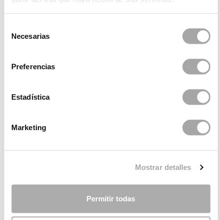
R810
R801
R805
R818
Selección
Necesarias
de
R703
R711
consentimiento
Preferencias
Estadística
Marketing
CATEGORÍAS
¿NECESITAS AYUDA?
Mostrar detalles
PUNTOS DE VENTA
Permitir todas
EMPRESA