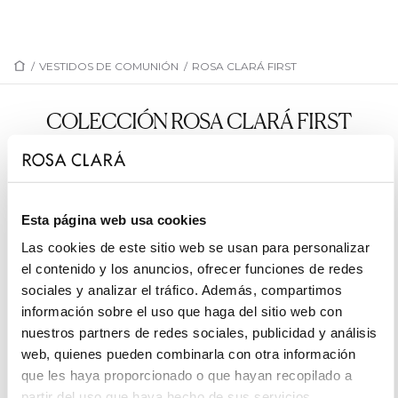
/
VESTIDOS DE COMUNIÓN
/
ROSA CLARÁ FIRST
COLECCIÓN ROSA CLARÁ FIRST
R808
R803
Esta página web usa cookies
R817
R813
Las cookies de este sitio web se usan para personalizar
R806
R811
el contenido y los anuncios, ofrecer funciones de redes
R802
R804
sociales y analizar el tráfico. Además, compartimos
información sobre el uso que haga del sitio web con
R812
R807
nuestros partners de redes sociales, publicidad y análisis
R809
R814
web, quienes pueden combinarla con otra información
que les haya proporcionado o que hayan recopilado a
R815
R816
partir del uso que haya hecho de sus servicios.