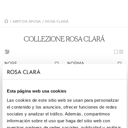
/
ABITI DA SPOSA
/
ROSA CLARÁ
COLLEZIONE ROSA CLARÁ
NORE
NORMA
NIZAR
NAVIT
NYLAN
NUT
Esta página web usa cookies
NAHE
NABINA
Las cookies de este sitio web se usan para personalizar
NOAH
NOEL
el contenido y los anuncios, ofrecer funciones de redes
NOBLE
NITZA
sociales y analizar el tráfico. Además, compartimos
información sobre el uso que haga del sitio web con
NINFA
NOCHE
nuestros partners de redes sociales, publicidad y análisis