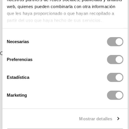
NIMES
NUPCIA
web, quienes pueden combinarla con otra información
que les haya proporcionado o que hayan recopilado a
NORDICO
NIEL
partir del uso que haya hecho de sus servicios.
NAYARA
NATALIA
Selección
Necesarias
de
consentimiento
COLLEZIONI COLLEGATE
Preferencias
Estadística
Marketing
Mostrar detalles