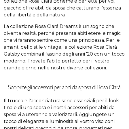
collezione
Rosa Clará Boheme
è perfetta per voi,
giacché offre abiti da sposa che catturano l'essenza
della libertà e della natura.
La collezione Rosa Clará Dreams è un sogno che
diventa realtà, perché presenta abiti eterei e magici
che vi faranno sentire come una principessa. Per le
amanti dello stile vintage, la collezione
Rosa Clará
Gatsby
combina il fascino degli anni '20 con un tocco
moderno. Trovate l'abito perfetto per il vostro
grande giorno nelle nostre diverse collezioni.
Scoprite gli accessori per abiti da sposa di Rosa Clará
Il trucco e l'acconciatura sono essenziali per il look
finale di una sposa e i nostri accessori per abiti da
sposa vi aiuteranno a valorizzarli. Aggiungete un
tocco di eleganza e luminosità al vostro viso con i
nostri delicati
orecchini da sposa
, progettati per