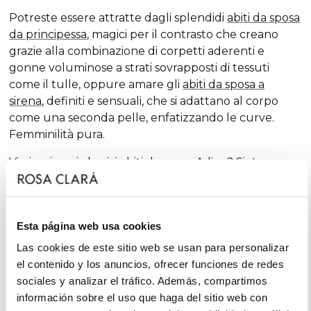
Potreste essere attratte dagli splendidi
abiti da sposa
da principessa
, magici per il contrasto che creano
grazie alla combinazione di corpetti aderenti e
gonne voluminose a strati sovrapposti di tessuti
come il tulle, oppure amare gli
abiti da sposa a
sirena
, definiti e sensuali, che si adattano al corpo
come una seconda pelle, enfatizzando le curve.
Femminilità pura.
Vi piacciono i classici
abiti da sposa A-line
? Siete
fortunate. La
A-line
è una delle silhouette che
meglio si adatta alla maggior parte delle carnagioni
e che, stagione dopo stagione, compare tra le nostre
Esta página web usa cookies
collezioni, sempre con dosi extra di femminilità e
finiture sorprendenti, che rinnovano la tradizione
Las cookies de este sitio web se usan para personalizar
con tocchi chic e fantasiosi, senza escludere il
el contenido y los anuncios, ofrecer funciones de redes
glamour.
sociales y analizar el tráfico. Además, compartimos
información sobre el uso que haga del sitio web con
D'altra parte, se siete una
sposa minimal, sarete