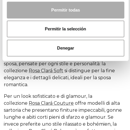
un'esperienza piacevole, grazie alla varietà di opzioni
Permitir todas
disponibili, oppure un compito opprimente, a causa
dell'infinità di modelli disponibili. Noi di Rosa Clará
disegniamo abiti da sposa
tenendo
conto della
Permitir la selección
diversità delle spose e degli stili, in modo che tutte
possano trovare l'abito ideale per celebrare il loro
amore.
Denegar
Scoprite le nostre esclusive collezioni di abiti da
sposa, pensate per ogni stile e personalità: la
collezione
Rosa Clará Soft
si distingue per la fine
eleganza e i dettagli delicati, ideali per la sposa
romantica.
Per un look sofisticato e di glamour, la
collezione
Rosa Clará Couture
offre modelli di alta
sartoria che presentano finiture impeccabili, gonne
lunghe e abiti corti pieni di sfarzo e glamour. Se
invece preferite uno stile rilassato e bohémien, la