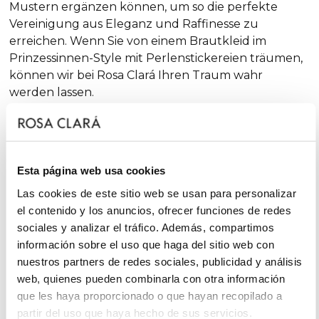
Mustern ergänzen können, um so die perfekte
Vereinigung aus Eleganz und Raffinesse zu
erreichen. Wenn Sie von einem Brautkleid im
Prinzessinnen-Style mit Perlenstickereien träumen,
können wir bei Rosa Clará Ihren Traum wahr
werden lassen.
Brautkleider mit Spitze und Perlenstickereien
Zart, sinnlich und äußerst romantisch - Spitze ist
Esta página web usa cookies
einer der Stars unter den Stoffen für moderne
Las cookies de este sitio web se usan para personalizar
Brautkleider mit Perlen und Spitze. Bei Rosa Clará
el contenido y los anuncios, ofrecer funciones de redes
erinnert dieser Stoff oft auch an die Haute Couture.
sociales y analizar el tráfico. Además, compartimos
In unseren
Brautkleidern mit Spitze
und
información sobre el uso que haga del sitio web con
Perlenstickerei werden Sie sich wie eine echte
nuestros partners de redes sociales, publicidad y análisis
Prinzessin fühlen. Diese Kleider unterstreichen Ihre
web, quienes pueden combinarla con otra información
natürliche Eleganz und sorgen auch dafür, dass Sie
que les haya proporcionado o que hayan recopilado a
am schönsten Tag Ihres Lebens einfach nur
partir del uso que haya hecho de sus servicios.