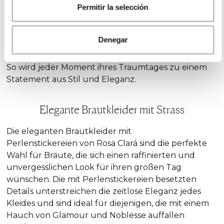
Permitir la selección
möchten, ihre Sinnlichkeit und Eleganz mit einem
gewagten Design zu unterstreichen. Unsere
perlenbesetzten Brautkleider bestechen durch
Denegar
funkelnde aber auch exquisite Details, die die
Aufmerksamkeit auf den Rücken lenken werden.
So wird jeder Moment ihres Traumtages zu einem
Statement aus Stil und Eleganz.
Elegante Brautkleider mit Strass
Die eleganten Brautkleider mit
Perlenstickereien
von Rosa Clará sind die perfekte
Wahl für Bräute, die sich einen raffinierten und
unvergesslichen Look für ihren großen Tag
wünschen. Die mit Perlenstickereien besetzten
Details unterstreichen die zeitlose Eleganz jedes
Kleides und sind ideal für diejenigen, die mit einem
Hauch von Glamour und Noblesse auffallen