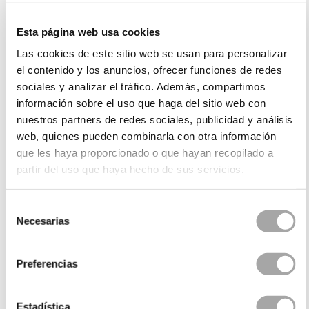
ihren Stil und ihre Vorlieben widerspiegelt. Von
minimalistischen Designs bis hin zu zweiteiligen
Esta página web usa cookies
Brautkleidern im
Boho-Stil
sind die Kollektionen von
Las cookies de este sitio web se usan para personalizar
Rosa Clará so konzipiert, dass sie sich an aktuelle
el contenido y los anuncios, ofrecer funciones de redes
Trends anpassen, ohne dabei die elegante Note zu
sociales y analizar el tráfico. Además, compartimos
verlieren, die die Marke auszeichnet.
información sobre el uso que haga del sitio web con
nuestros partners de redes sociales, publicidad y análisis
Zweiteilige Vintage-Brautkleider
web, quienes pueden combinarla con otra información
que les haya proporcionado o que hayan recopilado a
Wenn Sie auf der Suche nach einem Stil sind, der
partir del uso que haya hecho de sus servicios.
das Beste aus vergangenen Epochen mit modernen
Akzenten verbindet, sind zweiteilige Brautkleider
im
Selección
Vintage-Stil
die perfekte Wahl. Diese Designs
Necesarias
de
erinnern an die Eleganz früherer Epochen mit
consentimiento
Details wie Spitze, Stickereien und Silhouetten
voller Charme.
Preferencias
Diese Kleider sind ideal für Bräute, die sich ein
romantisches und zeitloses
Outfit
für den Gang
Estadística