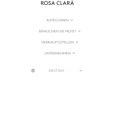
KATEGORIEN
BRAUCHEN SIE HILFE?
VERKAUFSSTELLEN
UNTERNEHMEN
© 2026 Rosa Clará | Since 1995
·
Rechtliche Hinweise
·
Datenschutzerklärung
·
Cookie-Richtlinien entnehmen