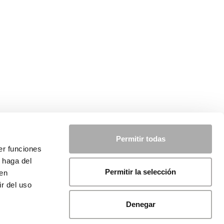
Permitir todas
er funciones
 haga del
Permitir la selección
den
r del uso
Denegar