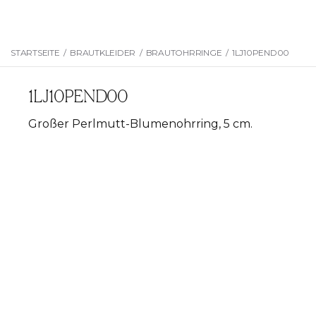
STARTSEITE
/
BRAUTKLEIDER
/
BRAUTOHRRINGE
/
1LJ10PEND00
1LJ10PEND00
Großer Perlmutt-Blumenohrring, 5 cm.