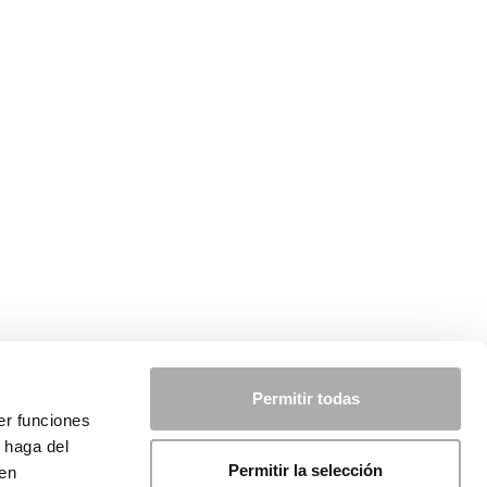
Permitir todas
er funciones
 haga del
Permitir la selección
den