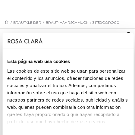
/
BRAUTKLEIDER
/
BRAUT-HAARSCHMUCK
/
31T50CORO00
31T50CORO00
Brautkranz aus Porzellan und Metall. Erhältlich in
Weiß und Nude.
Esta página web usa cookies
Las cookies de este sitio web se usan para personalizar
el contenido y los anuncios, ofrecer funciones de redes
sociales y analizar el tráfico. Además, compartimos
TERMIN VEREINBAREN
información sobre el uso que haga del sitio web con
nuestros partners de redes sociales, publicidad y análisis
web, quienes pueden combinarla con otra información
que les haya proporcionado o que hayan recopilado a
partir del uso que haya hecho de sus servicios.