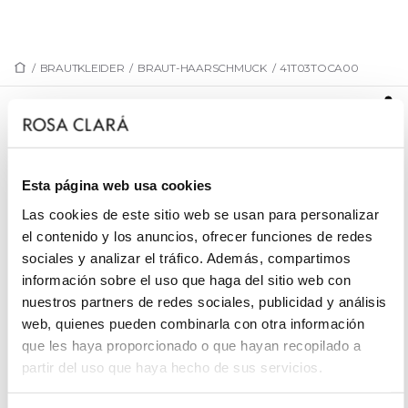
/
BRAUTKLEIDER
/
BRAUT-HAARSCHMUCK
/
41T03TOCA00
41T03TOCA00
Brautkopfschmuck mit Papierblumen. Mit
Strassverzierung und Organza-Bändern.
Esta página web usa cookies
Las cookies de este sitio web se usan para personalizar
el contenido y los anuncios, ofrecer funciones de redes
sociales y analizar el tráfico. Además, compartimos
TERMIN VEREINBAREN
información sobre el uso que haga del sitio web con
nuestros partners de redes sociales, publicidad y análisis
web, quienes pueden combinarla con otra información
que les haya proporcionado o que hayan recopilado a
partir del uso que haya hecho de sus servicios.