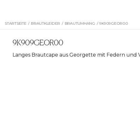
STARTSEITE
/
BRAUTKLEIDER
/
BRAUTUMHANG
/
9K909GEOR00
9K909GEOR00
Langes Brautcape aus Georgette mit Federn und V-