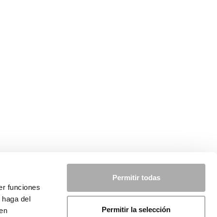
Permitir todas
er funciones
 haga del
Permitir la selección
den