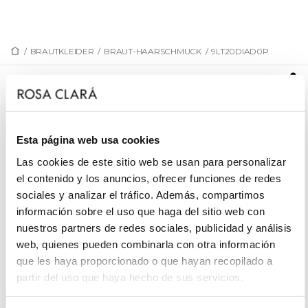
/
BRAUTKLEIDER
/
BRAUT-HAARSCHMUCK
/
9LT20DIAD0P
9LT20DIAD0P
Braut-Haarreif. Aus Strass mit passender
Stoffblume.Modell MB Accessories.
Esta página web usa cookies
Las cookies de este sitio web se usan para personalizar
el contenido y los anuncios, ofrecer funciones de redes
sociales y analizar el tráfico. Además, compartimos
TERMIN VEREINBAREN
información sobre el uso que haga del sitio web con
nuestros partners de redes sociales, publicidad y análisis
web, quienes pueden combinarla con otra información
que les haya proporcionado o que hayan recopilado a
partir del uso que haya hecho de sus servicios.