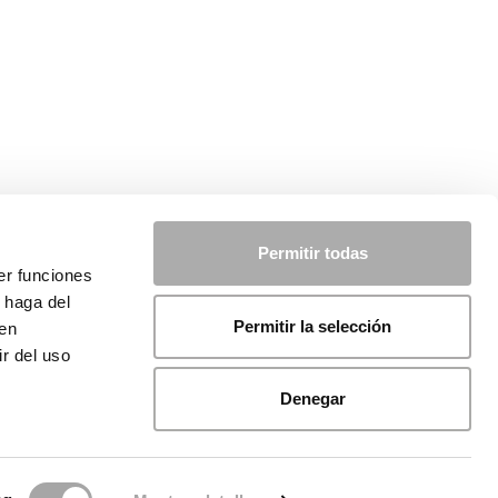
Permitir todas
er funciones
 haga del
Permitir la selección
den
r del uso
Denegar