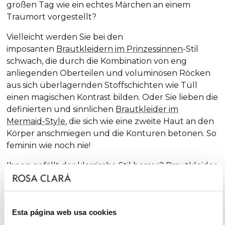
großen Tag wie ein echtes Märchen an einem
Traumort vorgestellt?
Vielleicht werden Sie bei den
imposanten
Brautkleidern im Prinzessinnen
-Stil
schwach, die durch die Kombination von eng
anliegenden Oberteilen und voluminösen Röcken
aus sich überlagernden Stoffschichten wie Tüll
einen magischen Kontrast bilden. Oder Sie lieben die
definierten und sinnlichen
Brautkleider im
Mermaid-Style
, die sich wie eine zweite Haut an den
Körper anschmiegen und die Konturen betonen. So
feminin wie noch nie!
Ihnen gefällt der klassische Stil besser?
Brautkleider
mit A-Linie
? Herzlichen Glückwunsch! Der A-Linien-
Schnitt ist der, der am besten zu den meisten
Körperformen passt und fester Bestandteil unserer
Esta página web usa cookies
Kollektionen ist, immer mit einer extra Dosis an