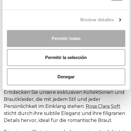
Wahl sein und alle Blicke auf den Rücken ziehen.
Mostrar detalles
Brautkleider-Kollektionen
Permitir todas
Das perfekte Brautkleid zu finden kann aufgrund
der vielen Möglichkeiten eine ganz vergnügliche
Angelegenheit sein - oder aber auch einfach nur
Permitir la selección
überwältigend. Bei Rosa Clará berücksichtigen wir
schon beim Entwerfen der Brautkleider, dass es so
viele Stile wie Bräute gibt, damit so jede Braut das
Denegar
ideale Kleid findet, um ihr Fest der Liebe zu feiern.
Entdecken Sie unsere exklusiven Kollektionen und
Brautkleider, die mit jedem Stil und jeder
Persönlichkeit im Einklang stehen.
Rosa Clara Soft
sticht durch ihre subtile Eleganz und ihre filigranen
Details hervor, ideal für die romantische Braut.