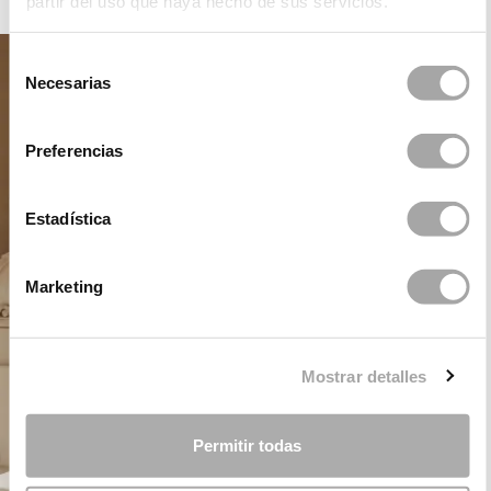
partir del uso que haya hecho de sus servicios.
Selección
Necesarias
de
consentimiento
Preferencias
Estadística
Marketing
Mostrar detalles
Permitir todas