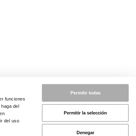
Permitir todas
er funciones
 haga del
Permitir la selección
den
r del uso
Denegar