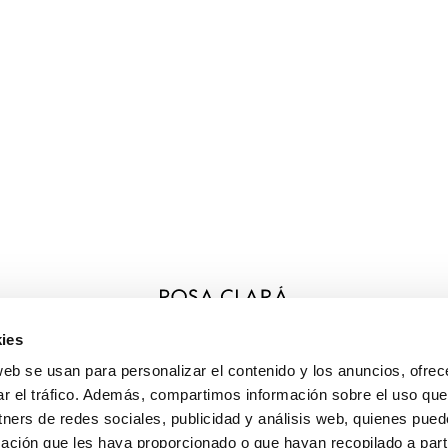
ies
CATÉGORIES
web se usan para personalizar el contenido y los anuncios, ofrec
ar el tráfico. Además, compartimos información sobre el uso que
BESOIN D'AIDE ?
tners de redes sociales, publicidad y análisis web, quienes pue
ación que les haya proporcionado o que hayan recopilado a parti