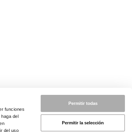
Permitir todas
er funciones
 haga del
Permitir la selección
den
r del uso