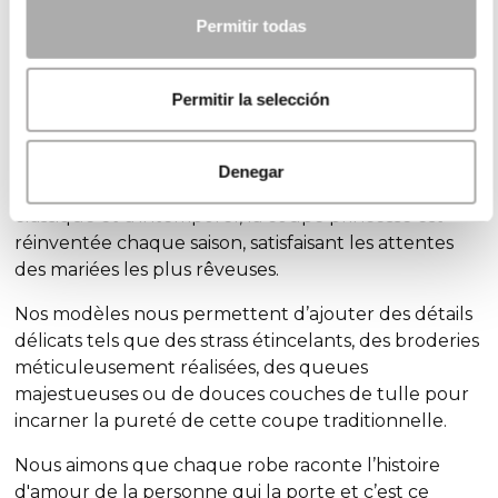
Quelle robe de mariée de style princesse vous convient le
Permitir todas
mieux?
Permitir la selección
Entre dentelle exquise et tissus vaporeux, Rosa
Clará est spécialisée dans la création de robes
uniques adaptées à la vision que vous avez toujours
Denegar
eue de ce jour spécial. Avec une combinaison de
classique et d’intemporel, la coupe princesse est
réinventée chaque saison, satisfaisant les attentes
des mariées les plus rêveuses.
Nos modèles nous permettent d’ajouter des détails
délicats tels que des strass étincelants, des broderies
méticuleusement réalisées, des queues
majestueuses ou de douces couches de tulle pour
incarner la pureté de cette coupe traditionnelle.
Nous aimons que chaque robe raconte l’histoire
d'amour de la personne qui la porte et c’est ce