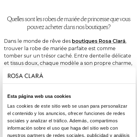
Quelles sont les robes de mariée de princesse que vous
pouvez acheter dans nos boutiques?
Dans le monde de rêve des
boutiques Rosa Clará
,
trouver la robe de mariée parfaite est comme
tomber sur un trésor caché. Entre dentelle délicate
et tissus doux, chaque modèle a son propre charme,
tout en conservant la silhouette ajustée et nette
qui convient si bien à la réalisation des rêves de nos
mariées.
Esta página web usa cookies
Les décolletés classiques et
modernes
font leur
apparition dans ce type de robe, ce qui permet de
Las cookies de este sitio web se usan para personalizar
créer des modèles magnifiques pour tous les goûts.
el contenido y los anuncios, ofrecer funciones de redes
Si vous préférez un style plus traditionnel, les jupes
sociales y analizar el tráfico. Además, compartimos
fluides sont idéales pour vous, car elles ajoutent une
información sobre el uso que haga del sitio web con
touche romantique classique, mais si vous
nuestros partners de redes sociales, publicidad y análisis