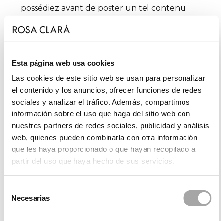
possédiez avant de poster un tel contenu
d’utilisateur sur le site web de WHITE FACTORY
HOLDING S.L.U. et vous continuez d’avoir le droit
d’utiliser votre contenu d’utilisateur de la façon
dont vous l’entendez. Toutefois, en affichant ou
Esta página web usa cookies
en publiant (« postant ») un contenu d’utilisateur
Las cookies de este sitio web se usan para personalizar
sur ou via le site web de WHITE FACTORY
el contenido y los anuncios, ofrecer funciones de redes
HOLDING S.L.U., vous octroyez par les présentes
sociales y analizar el tráfico. Además, compartimos
à WHITE FACTORY HOLDING S.L.U. une licence
información sobre el uso que haga del sitio web con
non exclusive, libre de redevance, transférable,
nuestros partners de redes sociales, publicidad y análisis
sous-licenciable, internationale, lui permettant
web, quienes pueden combinarla con otra información
d’utiliser, d’afficher, de reproduire, d’adapter, de
que les haya proporcionado o que hayan recopilado a
modifier (par ex., reformater), de réaménager, et
partir del uso que haya hecho de sus servicios.
de distribuer votre contenu d’utilisateur selon
toute méthode, mode de livraison, ou supports
actuellement connus ou qui seront développés
Selección
dans le futur. Dans la mesure du possible, les
Necesarias
de
photographies utilisées sur le site web de WHITE
consentimiento