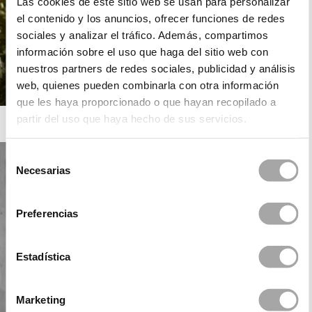
Las cookies de este sitio web se usan para personalizar
el contenido y los anuncios, ofrecer funciones de redes
sociales y analizar el tráfico. Además, compartimos
información sobre el uso que haga del sitio web con
nuestros partners de redes sociales, publicidad y análisis
web, quienes pueden combinarla con otra información
que les haya proporcionado o que hayan recopilado a
partir del uso que haya hecho de sus servicios.
ROSA CLARÁ
Selección
Necesarias
de
consentimiento
Preferencias
Estadística
Marketing