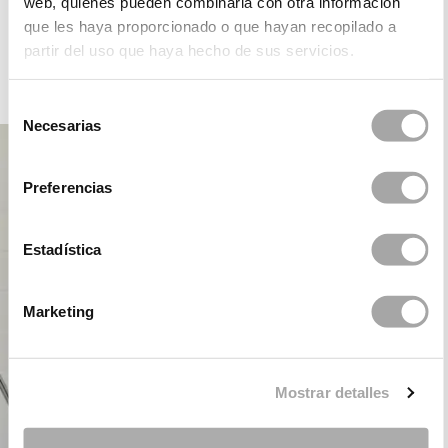
web, quienes pueden combinarla con otra información
ROSA CLARÁ DREAMS
que les haya proporcionado o que hayan recopilado a
partir del uso que haya hecho de sus servicios.
FÊTE
Selección
Necesarias
de
consentimiento
Preferencias
Estadística
Marketing
Mostrar detalles