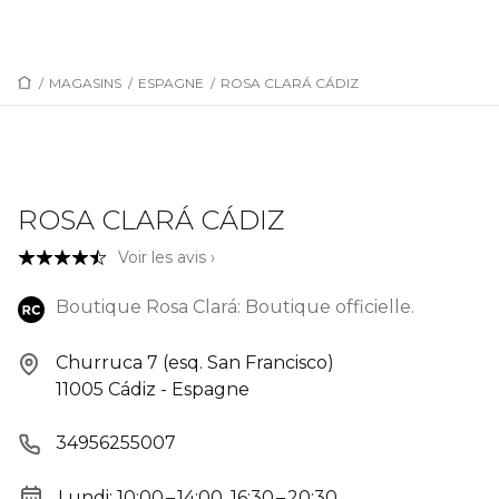
/
MAGASINS
/
ESPAGNE
/
ROSA CLARÁ CÁDIZ
ROSA CLARÁ CÁDIZ
Voir les avis ›
Boutique Rosa Clará: Boutique officielle.
Churruca 7 (esq. San Francisco)
11005 Cádiz - Espagne
34956255007
Lundi: 10:00 – 14:00, 16:30 – 20:30