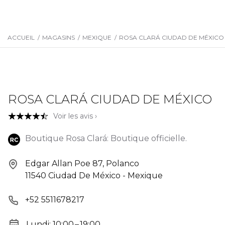
ACCUEIL
/
MAGASINS
/
MEXIQUE
/
ROSA CLARÁ CIUDAD DE MÉXICO
ROSA CLARÁ CIUDAD DE MÉXICO
Voir les avis ›
Boutique Rosa Clará: Boutique officielle.
Edgar Allan Poe 87, Polanco
11540 Ciudad De México - Mexique
+52 5511678217
Lundi: 10:00 – 19:00