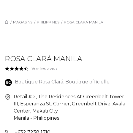
/
MAGASINS
/
PHILIPPINES
/
ROSA CLARÁ MANILA
ROSA CLARÁ MANILA
Voir les avis ›
Boutique Rosa Clará: Boutique officielle.
Retail # 2, The Residences At Greenbelt-tower
III, Esperanza St. Corner, Greenbelt Drive, Ayala
Center, Makati City
Manila - Philippines
+632 7238 1310