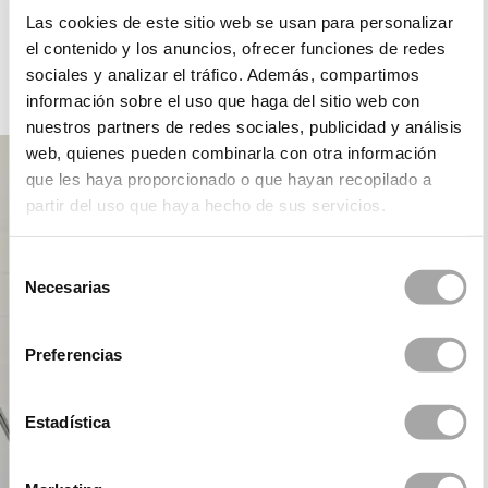
ROSA CLARÁ DREAMS
Las cookies de este sitio web se usan para personalizar
el contenido y los anuncios, ofrecer funciones de redes
sociales y analizar el tráfico. Además, compartimos
información sobre el uso que haga del sitio web con
FÊTE
nuestros partners de redes sociales, publicidad y análisis
web, quienes pueden combinarla con otra información
que les haya proporcionado o que hayan recopilado a
partir del uso que haya hecho de sus servicios.
Selección
Necesarias
de
consentimiento
Preferencias
Estadística