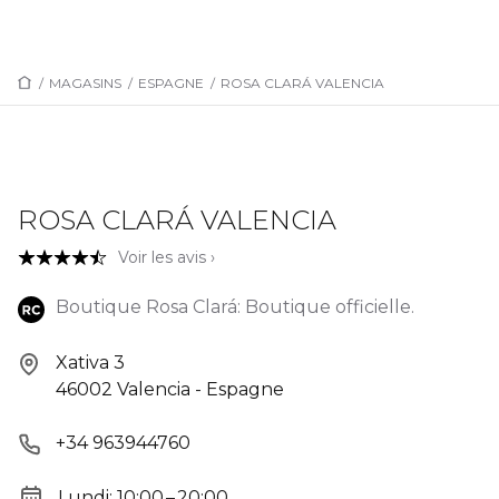
/
MAGASINS
/
ESPAGNE
/
ROSA CLARÁ VALENCIA
ROSA CLARÁ VALENCIA
Voir les avis ›
Boutique Rosa Clará: Boutique officielle.
Xativa 3
46002 Valencia - Espagne
+34 963944760
Lundi: 10:00 – 20:00