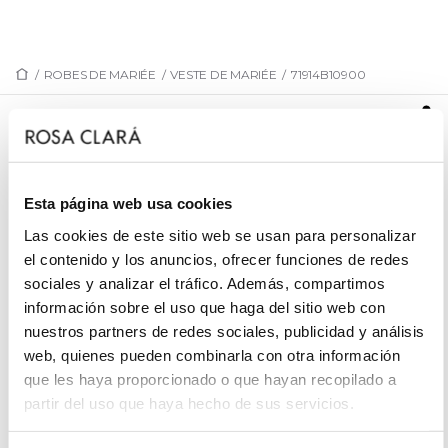
/
ROBES DE MARIÉE
/
VESTE DE MARIÉE
/
71914B10900
71914B10900
Col de mariée enveloppant en brocart vera. Tenue
haute couture Rosa Clará Couture.
Esta página web usa cookies
Las cookies de este sitio web se usan para personalizar
el contenido y los anuncios, ofrecer funciones de redes
sociales y analizar el tráfico. Además, compartimos
PRENEZ RENDEZ-VOUS
información sobre el uso que haga del sitio web con
nuestros partners de redes sociales, publicidad y análisis
web, quienes pueden combinarla con otra información
que les haya proporcionado o que hayan recopilado a
partir del uso que haya hecho de sus servicios.