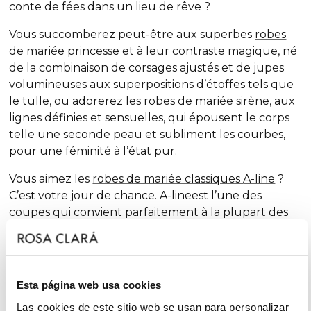
conte de fées dans un lieu de rêve ?
Vous succomberez peut-être aux superbes
robes
de mariée princesse
et à leur contraste magique, né
de la combinaison de corsages ajustés et de jupes
volumineuses aux superpositions d’étoffes tels que
le tulle, ou adorerez les
robes de mariée sirène
, aux
lignes définies et sensuelles, qui épousent le corps
telle une seconde peau et subliment les courbes,
pour une féminité à l’état pur.
Vous aimez les
robes de mariée classiques
A-line
?
C’est votre jour de chance.
A-line
est l’une des
coupes qui convient parfaitement à la plupart des
complexions et qui, saison après saison, est à
l’honneur dans nos collections. Une dose extra de
féminité et des finitions surprenantes renouvellent
la tradition grâce à des touches chic et de fantaisie,
Esta página web usa cookies
sans renoncer au glamour.
Las cookies de este sitio web se usan para personalizar