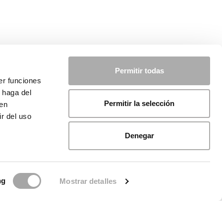
Permitir todas
er funciones
 haga del
Permitir la selección
den
r del uso
Denegar
ng
Mostrar detalles
ue de Cookies