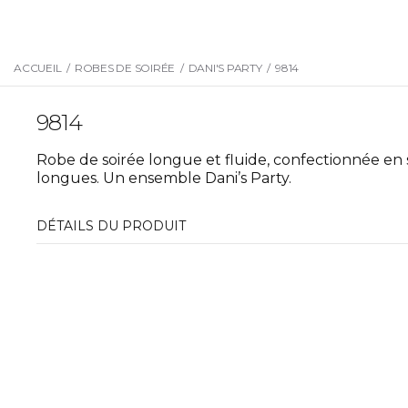
ACCUEIL
/
ROBES DE SOIRÉE
/
DANI'S PARTY
/
9814
9814
Robe de soirée longue et fluide, confectionnée en
longues. Un ensemble Dani’s Party.
DÉTAILS DU PRODUIT