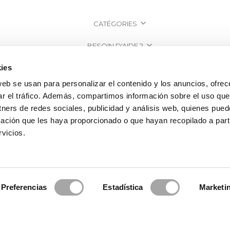
CATÉGORIES
BESOIN D'AIDE ?
ies
POINT DE VENTE
web se usan para personalizar el contenido y los anuncios, ofrec
ENTREPRISE
ar el tráfico. Además, compartimos información sobre el uso que
tners de redes sociales, publicidad y análisis web, quienes pue
ación que les haya proporcionado o que hayan recopilado a parti
vicios.
Preferencias
Estadística
Marketi
a Clará | Since 1995
·
Mentions légales
·
Politique de confidentialité
·
Politiq