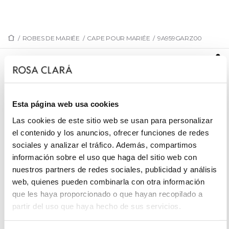
/
ROBES DE MARIÉE
/
CAPE POUR MARIÉE
/
9A959GARZ00
9A959GARZ00
Manteau de mariée. Confectionné en tissu gaze.
Modèle Rosa Clará.
Esta página web usa cookies
Las cookies de este sitio web se usan para personalizar
el contenido y los anuncios, ofrecer funciones de redes
sociales y analizar el tráfico. Además, compartimos
PRENEZ RENDEZ-VOUS
información sobre el uso que haga del sitio web con
nuestros partners de redes sociales, publicidad y análisis
web, quienes pueden combinarla con otra información
que les haya proporcionado o que hayan recopilado a
partir del uso que haya hecho de sus servicios.