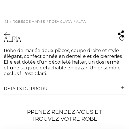
/
ROBES DE MARIÉE
/
ROSA CLARÁ
/
ALFIA
ALFIA
Robe de mariée deux pièces, coupe droite et style
élégant, confectionnée en dentelle et de pierreries.
Elle est dotée d’un décolleté halter, un dos fermé
et une surjupe détachable en gazar. Un ensemble
exclusif Rosa Clará.
DÉTAILS DU PRODUIT
PRENEZ RENDEZ-VOUS ET
TROUVEZ VOTRE ROBE