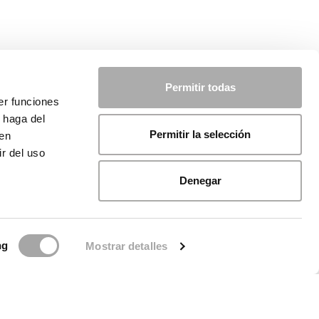
Permitir todas
er funciones
 haga del
Permitir la selección
den
r del uso
Denegar
ng
Mostrar detalles
ue de Cookies