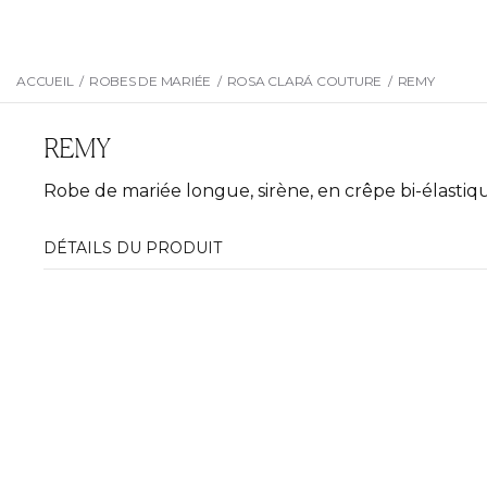
ACCUEIL
/
ROBES DE MARIÉE
/
ROSA CLARÁ COUTURE
/
REMY
REMY
Robe de mariée longue, sirène, en crêpe bi-élastiqu
DÉTAILS DU PRODUIT