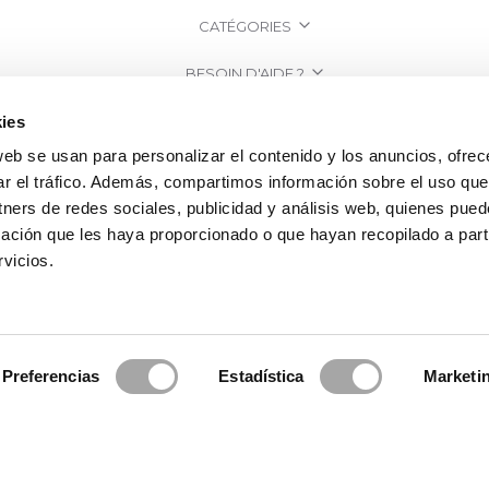
CATÉGORIES
BESOIN D'AIDE ?
POINT DE VENTE
ies
web se usan para personalizar el contenido y los anuncios, ofrec
ENTREPRISE
ar el tráfico. Además, compartimos información sobre el uso que
tners de redes sociales, publicidad y análisis web, quienes pue
ación que les haya proporcionado o que hayan recopilado a parti
vicios.
Preferencias
Estadística
Marketi
a Clará | Since 1995
·
Mentions légales
·
Politique de confidentialité
·
Politiq