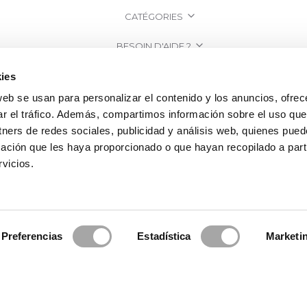
CATÉGORIES
BESOIN D'AIDE ?
POINT DE VENTE
ies
web se usan para personalizar el contenido y los anuncios, ofrec
ENTREPRISE
ar el tráfico. Además, compartimos información sobre el uso que
tners de redes sociales, publicidad y análisis web, quienes pue
ación que les haya proporcionado o que hayan recopilado a parti
vicios.
Preferencias
Estadística
Marketi
a Clará | Since 1995
·
Mentions légales
·
Politique de confidentialité
·
Politiq