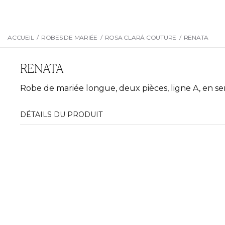
ACCUEIL
/
ROBES DE MARIÉE
/
ROSA CLARÁ COUTURE
/
RENATA
RENATA
Robe de mariée longue, deux pièces, ligne A, en se
DÉTAILS DU PRODUIT