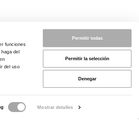
Permitir todas
er funciones
 haga del
Permitir la selección
den
r del uso
Denegar
ng
Mostrar detalles
ue de Cookies