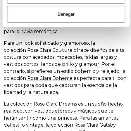
Descubre nuestras exclusivas colecciones de
vestidos de novia, diseñadas para cada estilo y
Denegar
personalidad: la colección
Rosa Clará Soft
se destaca
por su elegancia sutil y detalles delicados, ideales
para la novia romántica.
Para un look sofisticado y glamoroso, la
colección
Rosa Clará Couture
ofrece diseños de alta
costura con acabados impecables, faldas largas y
vestidos cortos llenos de brillo y glamour. Por el
contrario, si prefieres un estilo bohemio y relajado, la
colección
Rosa Clará Boheme
es perfecta para ti, con
vestidos para boda que capturan la esencia de la
libertad y la naturaleza.
La colección
Rosa Clará Dreams
es un sueño hecho
realidad, con vestidos etéreos y mágicos que te
harán sentir como una princesa. Para las amantes
del estilo vintage, la colección
Rosa Clará Gatsby