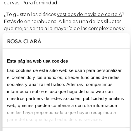
curvas. Pura feminidad.
¿Te gustan los clásicos
vestidos de novia de corte A
?
Estás de enhorabuena.
A line
es una de las siluetas
que mejor sienta a la mayoría de las complexiones y
que, temporada tras temporada, figura entre
nuestras colecciones, siempre con dosis extra de
feminidad y sorprendentes acabados que renuevan
la tradición con toques chic y de fantasía, sin dejar de
Esta página web usa cookies
lado el glamur.
Las cookies de este sitio web se usan para personalizar
En cambio, si te declaras
minimal
bride,
serás
el contenido y los anuncios, ofrecer funciones de redes
partidaria del “menos es más” y considerarás que
sociales y analizar el tráfico. Además, compartimos
entre los
vestidos de novia sencillos
hallarás tu mejor
información sobre el uso que haga del sitio web con
aliado. ¡Te gustará la frescura de los conjuntos Rosa
nuestros partners de redes sociales, publicidad y análisis
Clará Soft!
web, quienes pueden combinarla con otra información
que les haya proporcionado o que hayan recopilado a
Mientras que si habéis escogido los meses más fríos
partir del uso que haya hecho de sus servicios.
del año -alejándoos de la época más cotizada para
bodas, bautizos y comuniones- para vuestra unión