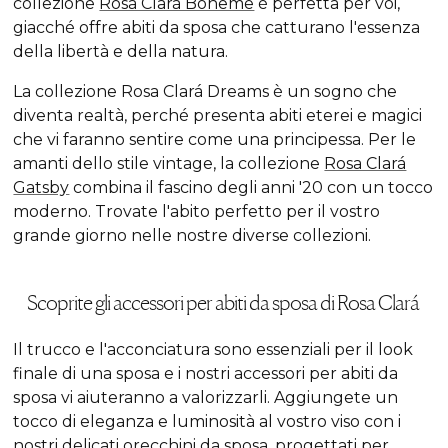
collezione
Rosa Clará Boheme
è perfetta per voi,
giacché offre abiti da sposa che catturano l'essenza
della libertà e della natura.
La collezione Rosa Clará Dreams è un sogno che
diventa realtà, perché presenta abiti eterei e magici
che vi faranno sentire come una principessa. Per le
amanti dello stile vintage, la collezione
Rosa Clará
Gatsby
combina il fascino degli anni '20 con un tocco
moderno. Trovate l'abito perfetto per il vostro
grande giorno nelle nostre diverse collezioni.
Scoprite gli accessori per abiti da sposa di Rosa Clará
Il trucco e l'acconciatura sono essenziali per il look
finale di una sposa e i nostri accessori per abiti da
sposa vi aiuteranno a valorizzarli. Aggiungete un
tocco di eleganza e luminosità al vostro viso con i
nostri delicati
orecchini da sposa
, progettati per