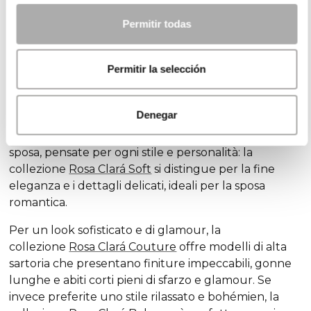
un'esperienza piacevole, grazie alla varietà di opzioni
Permitir todas
disponibili, oppure un compito opprimente, a causa
dell'infinità di modelli disponibili. Noi di Rosa Clará
disegniamo abiti da sposa
tenendo
conto della
Permitir la selección
diversità delle spose e degli stili, in modo che tutte
possano trovare l'abito ideale per celebrare il loro
amore.
Denegar
Scoprite le nostre esclusive collezioni di abiti da
sposa, pensate per ogni stile e personalità: la
collezione
Rosa Clará Soft
si distingue per la fine
eleganza e i dettagli delicati, ideali per la sposa
romantica.
Per un look sofisticato e di glamour, la
collezione
Rosa Clará Couture
offre modelli di alta
sartoria che presentano finiture impeccabili, gonne
lunghe e abiti corti pieni di sfarzo e glamour. Se
invece preferite uno stile rilassato e bohémien, la