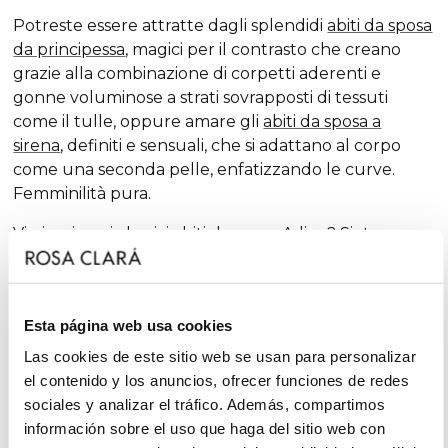
Potreste essere attratte dagli splendidi
abiti da sposa
da principessa
, magici per il contrasto che creano
grazie alla combinazione di corpetti aderenti e
gonne voluminose a strati sovrapposti di tessuti
come il tulle, oppure amare gli
abiti da sposa a
sirena
, definiti e sensuali, che si adattano al corpo
come una seconda pelle, enfatizzando le curve.
Femminilità pura.
Vi piacciono i classici
abiti da sposa A-line
? Siete
fortunate. La
A-line
è una delle silhouette che
meglio si adatta alla maggior parte delle carnagioni
e che, stagione dopo stagione, compare tra le nostre
Esta página web usa cookies
collezioni, sempre con dosi extra di femminilità e
finiture sorprendenti, che rinnovano la tradizione
Las cookies de este sitio web se usan para personalizar
con tocchi chic e fantasiosi, senza escludere il
el contenido y los anuncios, ofrecer funciones de redes
glamour.
sociales y analizar el tráfico. Además, compartimos
información sobre el uso que haga del sitio web con
D'altra parte, se siete una
sposa minimal, sarete