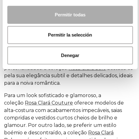
experiência agradável, devido à variedade de opções
disponíveis, ou uma tarefa avassaladora, devido à
Permitir todas
infinidade de modelos disponíveis. Na Rosa Clará,
concebemos vestidos de noiva a pensar na
diversidade de noivas e estilos, para que cada noiva
Permitir la selección
encontre o vestido ideal para celebrar o seu amor.
Descubra as nossas coleções exclusivas de vestidos
Denegar
de noiva, concebidas para todos os estilos e
personalidades: a coleção
Rosa Clará Soft
destaca-se
pela sua elegância subtil e detalhes delicados, ideais
para a noiva romântica.
Para um
look
sofisticado e glamoroso, a
coleção
Rosa Clará Couture
oferece modelos de
alta-costura com acabamentos impecáveis, saias
compridas e vestidos curtos cheios de brilho e
glamour
. Por outro lado, se preferir um estilo
boémio e descontraído, a coleção
Rosa Clará