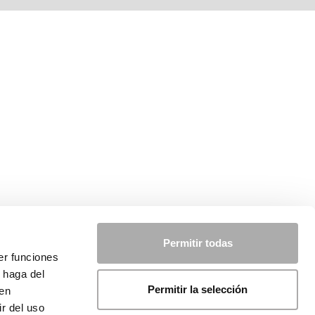
Permitir todas
er funciones
 haga del
Permitir la selección
den
r del uso