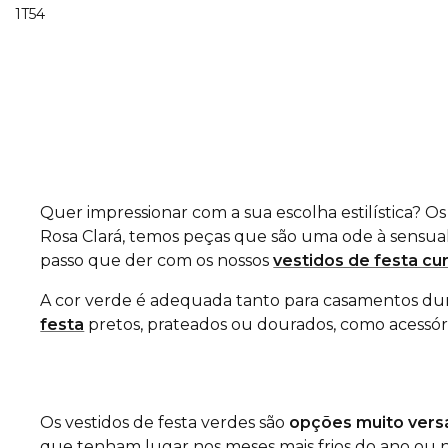
1T54
Quer impressionar com a sua escolha estilística? O
Rosa Clará, temos peças que são uma ode à sensual
passo que der com os nossos
vestidos de festa cu
A cor verde é adequada tanto para casamentos dura
festa
pretos, prateados ou dourados, como acessóri
Os vestidos de festa verdes são
opções muito vers
que tenham lugar nos meses mais frios do ano ou n