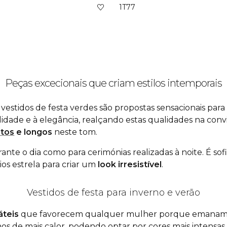
1T77
Peças excecionais que criam estilos intemporais
s vestidos de festa verdes são propostas sensacionais pa
idade e à elegância, realçando estas qualidades na co
rtos
e longos
neste tom.
nte o dia como para cerimónias realizadas à noite. É so
os estrela para criar um
look
irresistível
.
Vestidos de festa para inverno e verão
áteis
que favorecem qualquer mulher porque emanam luz 
os de mais calor, podendo optar por cores mais intensas