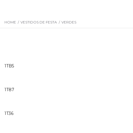
HOME
/
VESTIDOS DE FESTA
/
VERDES
1TB5
1T87
1T36