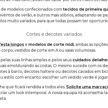
ão de modelos confecionados com
tecidos de primeira q
os eventos de verão, e outros mais sóbrios, adaptando-se 
ilos muito variados, para que todas possam ter oportuni
Cortes e decotes variados
festa longos
e
modelos de corte
midi
, ambas as opçõe
o corpo, vestidos de corte em A ou saias volumosas.
pelas suas linhas simples e pelos seus
cuidados detalhe
nsuais emoldurando as costas. O mesmo sucede com os dec
otes à barco, decotes
haltere
ou decotes cavados em bico,
u estilo com encanto: escolher um vestido verde é jogar
lhe que ficará rendida a todos eles.
Solicite uma marcaç
 criar um
look
intemporal. A nossa equipa irá aconselhá-la 
eta.