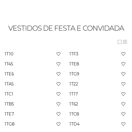
VESTIDOS DE FESTA E CONVIDADA
1T10
1TF3
1T45
1TE8
1TE6
1TG9
1TA5
1T22
1TC1
1T17
1TB5
1T62
1TE7
1TC8
1TG8
1TD4