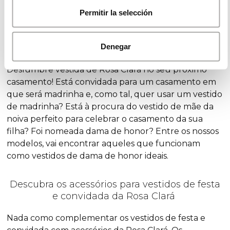
feminina de uma forma extraordinária!
Permitir la selección
Vestidos para convidada de casamento
Denegar
Deslumbre vestida de Rosa Clará no seu próximo
casamento! Está convidada para um casamento em
que será madrinha e, como tal, quer usar um vestido
de madrinha? Está à procura do vestido de mãe da
noiva perfeito para celebrar o casamento da sua
filha? Foi nomeada dama de honor? Entre os nossos
modelos, vai encontrar aqueles que funcionam
como vestidos de dama de honor ideais.
Descubra os acessórios para vestidos de festa
e convidada da Rosa Clará
Nada como complementar os vestidos de festa e