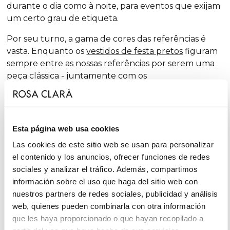
durante o dia como à noite, para eventos que exijam
um certo grau de etiqueta.
Por seu turno, a gama de cores das referências é
vasta. Enquanto os
vestidos de festa pretos
figuram
sempre entre as nossas referências por serem uma
peça clássica - juntamente com os
tradicionais
vestidos de festa vermelhos
- ano após
ano, são incorporados tons mais ousados. Assim como
os conjuntos em diferentes tons intemporais: é o
caso dos
vestidos de festa azuis
onde coexistem,
Esta página web usa cookies
entre outro, o azul-cobalto, o azul-marinho, o azul-
Las cookies de este sitio web se usan para personalizar
celeste ou o turquesa, entre outros; este último a
el contenido y los anuncios, ofrecer funciones de redes
meio caminho entre os
vestidos de festa verdes
.
sociales y analizar el tráfico. Además, compartimos
información sobre el uso que haga del sitio web con
nuestros partners de redes sociales, publicidad y análisis
Coleções de vestidos de festa e convidada
web, quienes pueden combinarla con otra información
que les haya proporcionado o que hayan recopilado a
As coleções de vestidos de festa e convidada da Rosa