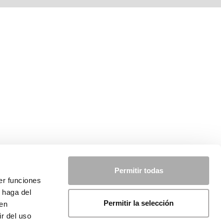
Permitir todas
er funciones
 haga del
Permitir la selección
den
r del uso