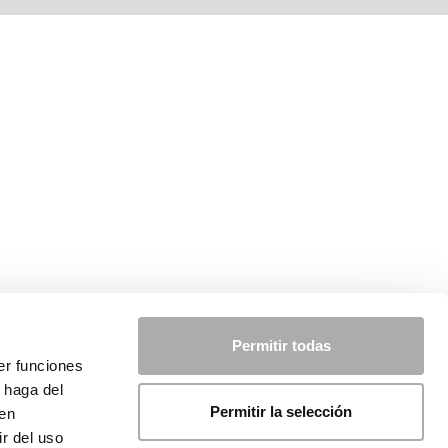
Permitir todas
er funciones
 haga del
Permitir la selección
den
r del uso