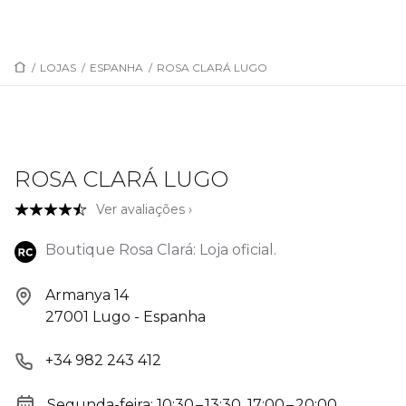
/
LOJAS
/
ESPANHA
/
ROSA CLARÁ LUGO
ROSA CLARÁ LUGO
Ver avaliações ›
Boutique Rosa Clará: Loja oficial.
Armanya 14
27001 Lugo - Espanha
+34 982 243 412
Segunda-feira: 10:30 – 13:30, 17:00 – 20:00