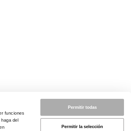
Permitir todas
er funciones
 haga del
Permitir la selección
den