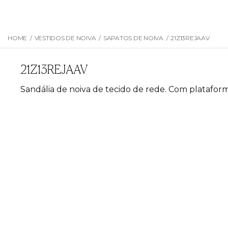
HOME
/
VESTIDOS DE NOIVA
/
SAPATOS DE NOIVA
/
21Z13REJAAV
21Z13REJAAV
Sandália de noiva de tecido de rede. Com plataforma