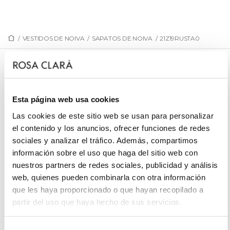
/
VESTIDOS DE NOIVA
/
SAPATOS DE NOIVA
/
21Z19RUSTA0
21Z19RUSTA0
Sand�lia de noiva, algod�o org�nico.
Esta página web usa cookies
Las cookies de este sitio web se usan para personalizar
el contenido y los anuncios, ofrecer funciones de redes
sociales y analizar el tráfico. Además, compartimos
SOLICITE UMA MARCAÇÃO
información sobre el uso que haga del sitio web con
nuestros partners de redes sociales, publicidad y análisis
web, quienes pueden combinarla con otra información
que les haya proporcionado o que hayan recopilado a
partir del uso que haya hecho de sus servicios.
Selección