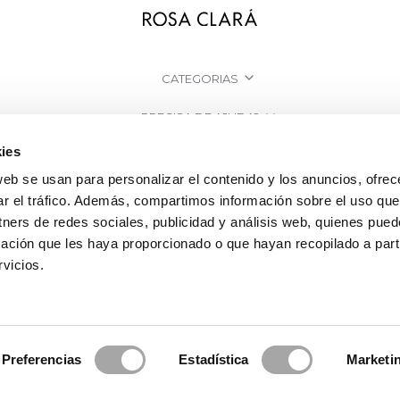
CATEGORIAS
PRECISA DE AJUDA?
ies
PONTOS DE VENDA
web se usan para personalizar el contenido y los anuncios, ofrec
EMPRESA
ar el tráfico. Además, compartimos información sobre el uso que
tners de redes sociales, publicidad y análisis web, quienes pue
ación que les haya proporcionado o que hayan recopilado a parti
vicios.
Preferencias
Estadística
Marketi
osa Clará | Since 1995
·
Informação legal
·
Política de Privacidade
·
Política 