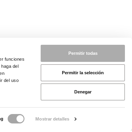
Permitir todas
er funciones
 haga del
Permitir la selección
den
r del uso
Denegar
ng
Mostrar detalles
de cookies