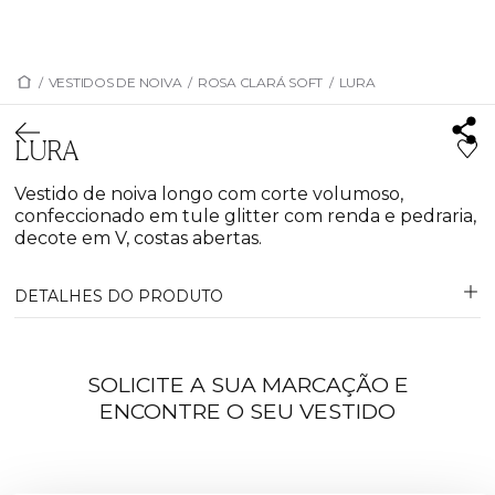
/
VESTIDOS DE NOIVA
/
ROSA CLARÁ SOFT
/
LURA
LURA
Vestido de noiva longo com corte volumoso,
confeccionado em tule glitter com renda e pedraria,
decote em V, costas abertas.
DETALHES DO PRODUTO
SOLICITE A SUA MARCAÇÃO E
ENCONTRE O SEU VESTIDO