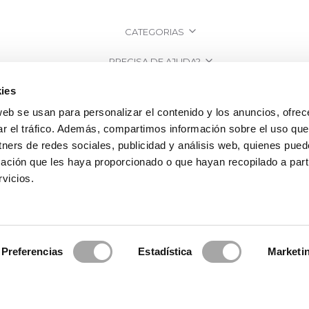
CATEGORIAS
PRECISA DE AJUDA?
ies
PONTOS DE VENDA
web se usan para personalizar el contenido y los anuncios, ofrec
EMPRESA
ar el tráfico. Además, compartimos información sobre el uso que
tners de redes sociales, publicidad y análisis web, quienes pue
ación que les haya proporcionado o que hayan recopilado a parti
vicios.
Preferencias
Estadística
Marketi
osa Clará | Since 1995
·
Informação legal
·
Política de Privacidade
·
Política 