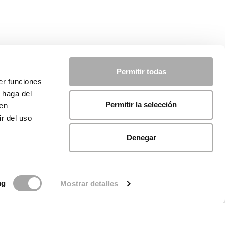
Permitir todas
er funciones
 haga del
Permitir la selección
den
r del uso
Denegar
ng
Mostrar detalles
de cookies