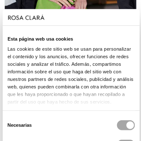
Esta página web usa cookies
Las cookies de este sitio web se usan para personalizar
el contenido y los anuncios, ofrecer funciones de redes
Vestido 9830 – Coleção Dani's Party
sociales y analizar el tráfico. Además, compartimos
información sobre el uso que haga del sitio web con
Designs que harmonizam com estampados e
nuestros partners de redes sociales, publicidad y análisis
tecidos:
web, quienes pueden combinarla con otra información
que les haya proporcionado o que hayan recopilado a
Vestidos de tule, gaze ou tecidos vaporosos
partir del uso que haya hecho de sus servicios.
combinam bem com malas rígidas tipo clutch,
que dão um contraste estrutural sem
sobrecarregar.
Selección
Necesarias
de
Se o seu vestido já tiver detalhes bordados ou
consentimiento
brilhantes, evite acrescentar malas com