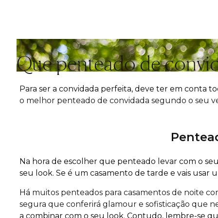
Que penteado de convid
Para ser a convidada perfeita, deve ter em conta t
o melhor penteado de convidada segundo o seu ve
Pentea
Na hora de escolher que penteado levar com o seu p
seu look. Se é um casamento de tarde e vais usar
Há
muitos penteados para casamentos de noite c
segura que conferirá glamour e sofisticação que
a combinar com o seu look. Contudo, lembre-se qu