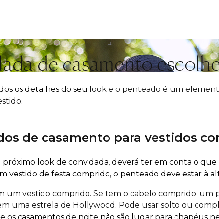
#
ada de casamento escolher
odos os detalhes do seu
look e o penteado é um elemento
stido.
dos de casamento para vestidos co
róximo look de convidada, deverá ter em conta o que a f
 um
vestido de festa comprido
, o penteado deve estar à al
om um vestido comprido. Se tem o cabelo comprido, um
 nem uma estrela de Hollywood. Pode usar solto ou com
e os casamentos de noite não são lugar para chapéus 