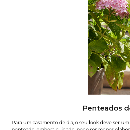
Penteados d
Para um casamento de dia, o seu look deve ser u
penteado, embora cuidado, pode ser menos elabo