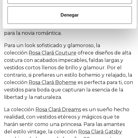
Descubre nuestras exclusivas colecciones de
vestidos de novia, diseñadas para cada estilo y
Denegar
personalidad: la colección
Rosa Clará Soft
se destaca
por su elegancia sutil y detalles delicados, ideales
para la novia romántica.
Para un look sofisticado y glamoroso, la
colección
Rosa Clará Couture
ofrece diseños de alta
costura con acabados impecables, faldas largas y
vestidos cortos llenos de brillo y glamour. Por el
contrario, si prefieres un estilo bohemio y relajado, la
colección
Rosa Clará Boheme
es perfecta para ti, con
vestidos para boda que capturan la esencia de la
libertad y la naturaleza.
La colección
Rosa Clará Dreams
es un sueño hecho
realidad, con vestidos etéreos y mágicos que te
harán sentir como una princesa. Para las amantes
del estilo vintage, la colección
Rosa Clará Gatsby