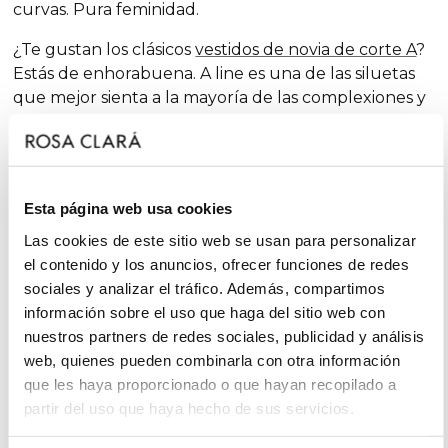
curvas. Pura feminidad.
¿Te gustan los clásicos
vestidos de novia de corte A
?
Estás de enhorabuena.
A line
es una de las siluetas
que mejor sienta a la mayoría de las complexiones y
que, temporada tras temporada, figura entre
nuestras colecciones, siempre con dosis extra de
feminidad y sorprendentes acabados que renuevan
la tradición con toques chic y de fantasía, sin dejar de
Esta página web usa cookies
lado el glamur.
Las cookies de este sitio web se usan para personalizar
En cambio, si te declaras
minimal
bride,
serás
el contenido y los anuncios, ofrecer funciones de redes
partidaria del “menos es más” y considerarás que
sociales y analizar el tráfico. Además, compartimos
entre los
vestidos de novia sencillos
hallarás tu mejor
información sobre el uso que haga del sitio web con
aliado. ¡Te gustará la frescura de los conjuntos Rosa
nuestros partners de redes sociales, publicidad y análisis
Clará Soft!
web, quienes pueden combinarla con otra información
que les haya proporcionado o que hayan recopilado a
Mientras que si habéis escogido los meses más fríos
partir del uso que haya hecho de sus servicios.
del año -alejándoos de la época más cotizada para
bodas, bautizos y comuniones- para vuestra unión