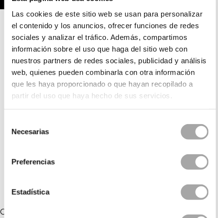
Las cookies de este sitio web se usan para personalizar
BRADLEY
el contenido y los anuncios, ofrecer funciones de redes
BIA
BLYTHE
sociales y analizar el tráfico. Además, compartimos
información sobre el uso que haga del sitio web con
BAMBI
BEXLEY
nuestros partners de redes sociales, publicidad y análisis
BEX
BELLA
web, quienes pueden combinarla con otra información
BEREN
que les haya proporcionado o que hayan recopilado a
partir del uso que haya hecho de sus servicios.
Selección
Necesarias
de
BAMBU
consentimiento
BERA
BELINDA
Preferencias
Estadística
COLLEZIONI COLLEGATE